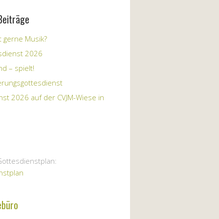
Beiträge
 gerne Musik?
sdienst 2026
d – spielt!
erungsgottesdienst
nst 2026 auf der CVJM-Wiese in
Gottesdienstplan:
nstplan
ebüro