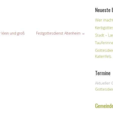
Neueste 
Wer macht
Kerbgotte
r klein und groß
Festgottesdienst Altenheim
→
Stadt – Lan
Tauferinn
Gottesdie
Kallenfels
Termine
Aktueller 
Gottesdie
Gemeind