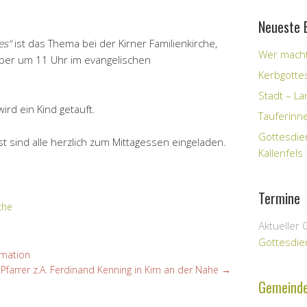
Neueste 
tes“
ist das Thema bei der Kirner Familienkirche,
Wer macht
ber um 11 Uhr im evangelischen
Kerbgotte
Stadt – Lan
ird ein Kind getauft.
Tauferinn
Gottesdie
 sind alle herzlich zum Mittagessen eingeladen.
Kallenfels
Termine
che
Aktueller 
Gottesdie
rmation
Pfarrer z.A. Ferdinand Kenning in Kirn an der Nahe
→
Gemeind