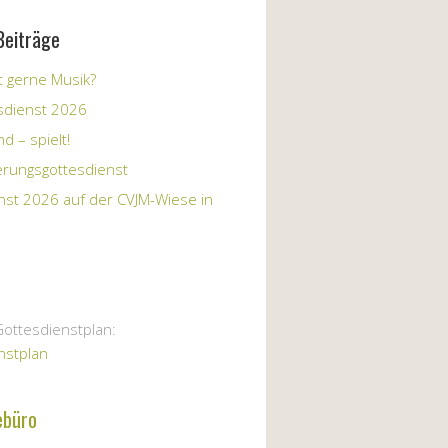
Beiträge
 gerne Musik?
sdienst 2026
d – spielt!
erungsgottesdienst
nst 2026 auf der CVJM-Wiese in
Gottesdienstplan:
nstplan
ebüro