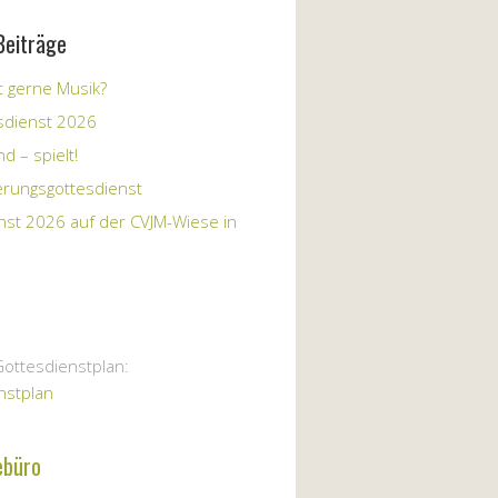
Beiträge
 gerne Musik?
sdienst 2026
d – spielt!
erungsgottesdienst
nst 2026 auf der CVJM-Wiese in
Gottesdienstplan:
nstplan
ebüro