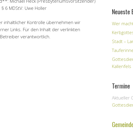
d**: Michael Heck (Presbyteriumsvorsitzender)
ß § 6 MDStV: Uwe Holler
Neueste 
er inhaltlicher Kontrolle übernehmen wir
Wer macht
rner Links. Für den Inhalt der verlinkten
Kerbgotte
Betreiber verantwortlich.
Stadt – Lan
Tauferinn
Gottesdie
Kallenfels
Termine
Aktueller 
Gottesdie
Gemeind