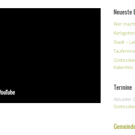
Neueste 
Wer macht
Kerbgotte
Stadt – Lan
Tauferinn
Gottesdie
Kallenfels
Termine
Aktueller 
Gottesdie
Gemeind