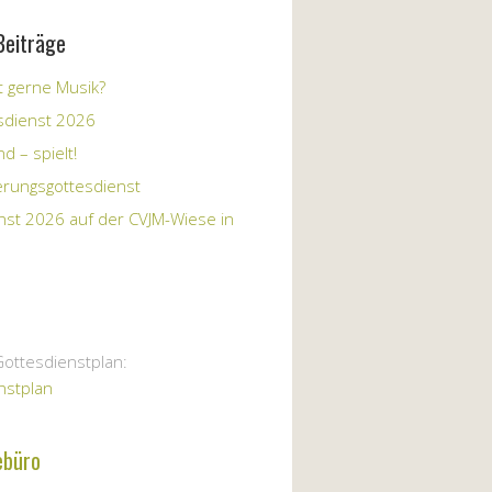
Beiträge
 gerne Musik?
sdienst 2026
d – spielt!
erungsgottesdienst
nst 2026 auf der CVJM-Wiese in
Gottesdienstplan:
nstplan
ebüro