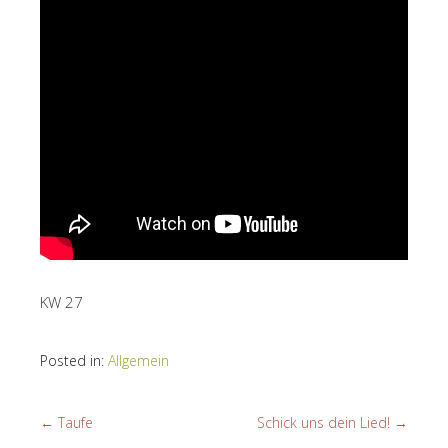
KW 27
Posted in:
Allgemein
←
Taufe
Schick uns dein Lied!
→