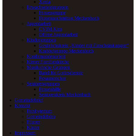
Xenia
Erwachsenengruppen
Frauengruppe
Frauennachmittag Meckenbach
Jugendarbeit
CVJM Kirn
Offene Jugendarbeit
Kindergruppen
Gesprächskreis „Kinder mit Einschränkungen“
Krabbelgruppe Meckenbach
Konfirmandenarbeit
Kirner Familienkirche
Musikalische Gruppen
Band für Gottesdienste
Posaunenchor
Seniorengruppen
Frauenhilfe
Seniorenkreis Meckenbach
Gemeindebrief
Kontakt
Presbyterium
Gemeindebüro
Pfarrer
Küster
Impressum