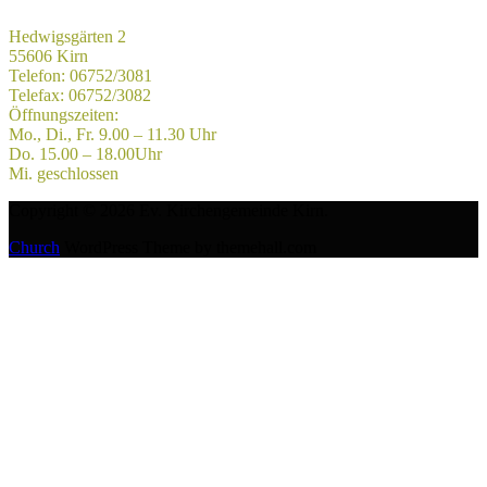
Hedwigsgärten 2
55606 Kirn
Telefon: 06752/3081
Telefax: 06752/3082
Öffnungszeiten:
Mo., Di., Fr. 9.00 – 11.30 Uhr
Do. 15.00 – 18.00Uhr
Mi. geschlossen
Copyright © 2026 Ev. Kirchengemeinde Kirn.
Church
WordPress Theme by themehall.com