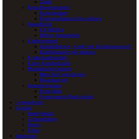
Xenia
Erwachsenengruppen
Frauengruppe
Frauennachmittag Meckenbach
Jugendarbeit
CVJM Kirn
Offene Jugendarbeit
Kindergruppen
Gesprächskreis „Kinder mit Einschränkungen“
Krabbelgruppe Meckenbach
Konfirmandenarbeit
Kirner Familienkirche
Musikalische Gruppen
Band für Gottesdienste
Posaunenchor
Seniorengruppen
Frauenhilfe
Seniorenkreis Meckenbach
Gemeindebrief
Kontakt
Presbyterium
Gemeindebüro
Pfarrer
Küster
Impressum