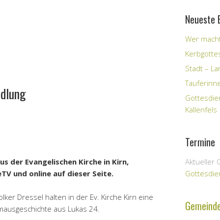
Neueste 
Wer macht
Kerbgotte
Stadt – Lan
Tauferinn
dlung
Gottesdie
Kallenfels
Termine
 der Evangelischen Kirche in Kirn,
Aktueller 
V und online auf dieser Seite.
Gottesdie
lker Dressel halten in der Ev. Kirche Kirn eine
Gemeind
mmausgeschichte aus Lukas 24.