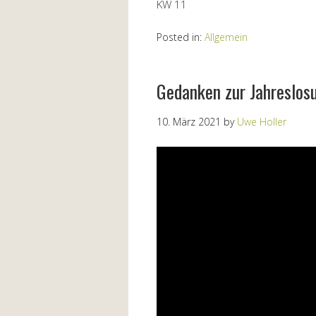
KW 11
Posted in:
Allgemein
Gedanken zur Jahreslos
10. März 2021
by
Uwe Holler