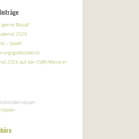
Beiträge
 gerne Musik?
sdienst 2026
d – spielt!
erungsgottesdienst
nst 2026 auf der CVJM-Wiese in
Gottesdienstplan:
nstplan
ebüro