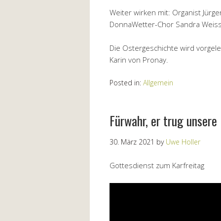
Weiter wirken mit: Organist Jür
DonnaWetter-Chor Sandra Weiss, S
Die Ostergeschichte wird vorgel
Karin von Pronay.
Posted in:
Allgemein
Fürwahr, er trug unsere 
30. März 2021
by
Uwe Holler
Gottesdienst zum Karfreitag