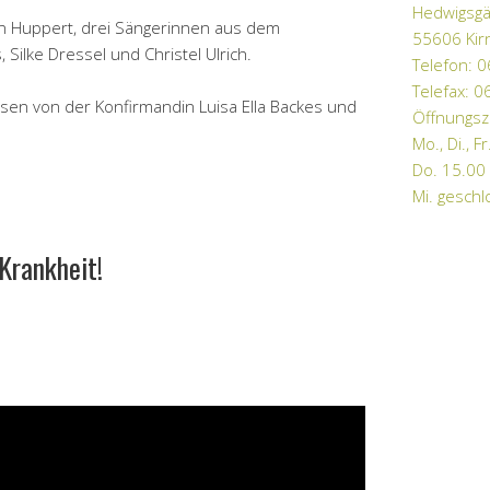
Hedwigsgä
gen Huppert, drei Sängerinnen aus dem
55606 Kir
ilke Dressel und Christel Ulrich.
Telefon: 
Telefax: 
esen von der Konfirmandin Luisa Ella Backes und
Öffnungsz
Mo., Di., F
Do. 15.00
Mi. gesch
Krankheit!