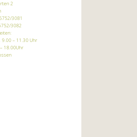
rten 2
n
06752/3081
06752/3082
eiten:
r. 9.00 – 11.30 Uhr
 – 18.00Uhr
lossen